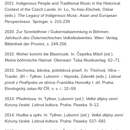
2021. Indigenous People and Traditional Music in the Historical
Context of the Czech Lands. In: Lu, Yu-hsiu-Elschek, Oskar
(eds.):
The Legacy of Indigenous Music. Asian and European
Perspectivess
. Springer. s. 215-239
2020. Zur Sonnleithner / Gubernialsammlung in Böhmen.
Jahrbuch des Österreichischen Volksliedwerkes
. Wien: Verlag
Bibliothek der Provinz, s. 249-256.
2015. Woher kommt die Blasmusik. In: Čepelka Miloň (ed.):
Meine böhmische Haimat.
Oberwart: Tuba Musikverlag: 62–71.
2015. Dechovka, lidovka, pololidová píseň. In: Thořová, Věra –
Traxler, Jiří – Tyllner, Lubomír – Vejvoda, Zdeněk (eds.):
Lidové
písně z Podřipska ve sbírce Františka Homolky I. díl.
Praha:
Etnologický ústav AV ČR, v. v. i.: 32–59.
2014. Předmluva. In: Tyllner, Lubomír (ed.):
Velké dějiny zemí
Koruny české. Lidová kultura.
Praha: Paseka: 9–12.
2014. Hudba a zpěv. In: Tyllner, Lubomír (ed.):
Velké dějiny zemí
Koruny české. Lidová kultura.
Praha: Paseka: 527–582.