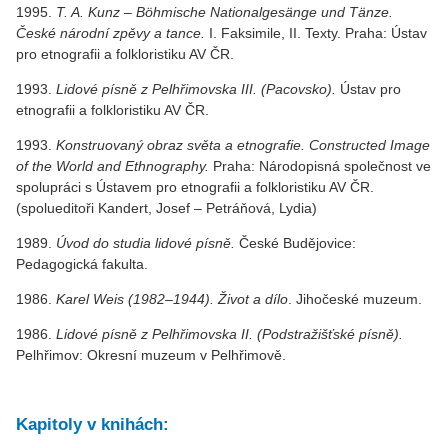
1995.
T. A. Kunz – Böhmische Nationalgesänge und Tänze.
České národní zpěvy a tance.
I. Faksimile, II. Texty. Praha: Ústav
pro etnografii a folkloristiku AV ČR.
1993.
Lidové písně z Pelhřimovska III. (Pacovsko).
Ústav pro
etnografii a folkloristiku AV ČR.
1993.
Konstruovaný obraz světa a etnografie. Constructed Image
of the World and Ethnography.
Praha: Národopisná společnost ve
spolupráci s Ústavem pro etnografii a folkloristiku AV ČR.
(spolueditoři Kandert, Josef – Petráňová, Lydia)
1989.
Úvod do studia lidové písně.
České Budějovice:
Pedagogická fakulta.
1986.
Karel Weis (1982–1944). Život a dílo
. Jihočeské muzeum.
1986.
Lidové písně z Pelhřimovska II. (Podstražišťské písně).
Pelhřimov: Okresní muzeum v Pelhřimově.
Kapitoly v knihách: