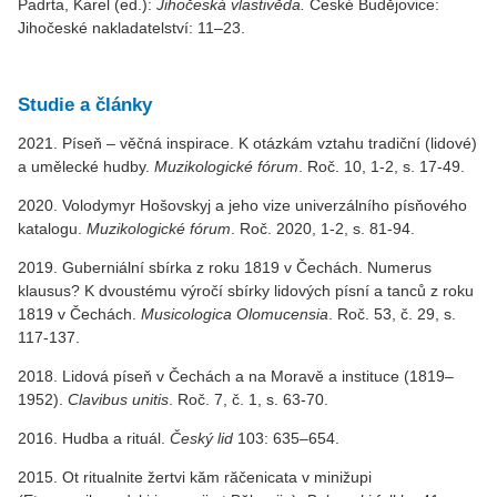
Padrta, Karel (ed.):
Jihočeská vlastivěda.
České Budějovice:
Jihočeské nakladatelství: 11–23.
Studie a články
2021. Píseň – věčná inspirace. K otázkám vztahu tradiční (lidové)
a umělecké hudby.
Muzikologické fórum
. Roč. 10, 1-2, s. 17-49.
2020. Volodymyr Hošovskyj a jeho vize univerzálního písňového
katalogu.
Muzikologické fórum
. Roč. 2020, 1-2, s. 81-94.
2019. Guberniální sbírka z roku 1819 v Čechách. Numerus
klausus? K dvoustému výročí sbírky lidových písní a tanců z roku
1819 v Čechách.
Musicologica Olomucensia
. Roč. 53, č. 29, s.
117-137.
2018. Lidová píseň v Čechách a na Moravě a instituce (1819–
1952).
Clavibus unitis
. Roč. 7, č. 1, s. 63-70.
2016. Hudba a rituál.
Český lid
103: 635–654.
2015. Ot ritualnite žertvi kăm răčenicata v minižupi