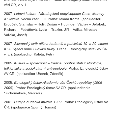
věd ČR, v. v. i.
2007.
Lidová kultura. Národopisná encyklopedie Čech, Moravy
a Slezska
, věcná část I., II. Praha: Mladá fronta. (spolueditoři
Brouček, Stanislav – Holý, Dušan – Hubinger, Václav – Jeřábek,
Richard – Petráňová, Lydia – Traxler, Jiří – Válka, Miroslav –
Vařeka, Josef)
2007.
Slovanský svět očima badatelů a publicistů 19. a 20. století.
K 50. výročí úmrtí Ludvíka Kuby
. Praha: Etnologický ústav AV ČR,
v. v. i. (spolueditor Kaleta, Petr)
2005.
Kultura – společnost – tradice. Soubor statí z etnologie,
folkloristiky a sociokulturní antropologie.
Praha: Etnologický ústav
AV ČR. (spolueditor Uherek, Zdeněk)
2005.
Etnologický ústav Akademie věd České republiky (1905–
2005).
Praha: Etnologický ústav AV ČR. (spolueditorka
Suchomelová, Marcela)
2001.
Dudy a dudácká muzika 1909.
Praha: Etnologický ústav AV
ČR. (spolupráce Spurný, Tomáš)