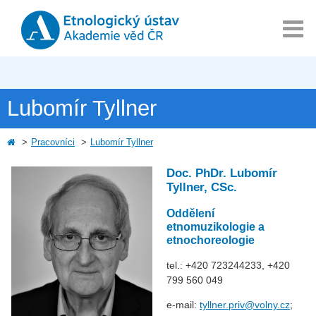
Lubomír Tyllner
Pracovníci
Lubomír Tyllner
Doc. PhDr. Lubomír
Tyllner, CSc.
Oddělení
etnomuzikologie a
etnochoreologie
tel.: +420 723244233, +420
799 560 049
e-mail:
tyllner.priv@volny.cz
;