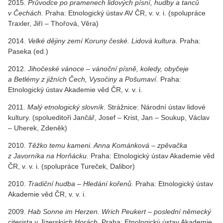
2015.
Průvodce po pramenech lidových písní, hudby a tanců
v Čechách.
Praha: Etnologický ústav AV ČR, v. v. i. (spolupráce
Traxler, Jiří – Thořová, Věra)
2014.
Velké dějiny zemí Koruny české. Lidová kultura
. Praha:
Paseka (ed.)
2012.
Jihočeské vánoce – vánoční písně, koledy, obyčeje
a Betlémy z jižních Čech, Vysočiny a Pošumaví.
Praha:
Etnologický ústav Akademie věd ČR, v. v. i.
2011.
Malý etnologický slovník
. Strážnice: Národní ústav lidové
kultury. (spolueditoři Jančář, Josef – Krist, Jan – Soukup, Václav
– Uherek, Zdeněk)
2010.
Těžko temu kameni. Anna Kománková – zpěvačka
z Javorníka na Horňácku.
Praha: Etnologický ústav Akademie věd
ČR, v. v. i. (spolupráce Tureček, Dalibor)
2010.
Tradiční hudba – Hledání kořenů.
Praha: Etnologický ústav
Akademie věd ČR, v. v. i.
2009.
Hab Sonne im Herzen. Wrich Peukert – poslední německý
citerista v Jizerských Horách.
Praha: Etnologický ústav Akademie