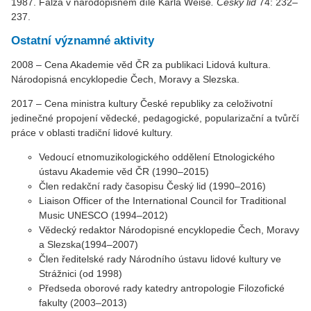
1987. Falza v národopisném díle Karla Weise
.
Český lid
74: 232–
237.
Ostatní významné aktivity
2008 – Cena Akademie věd ČR
za publikaci Lidová kultura.
Národopisná encyklopedie Čech, Moravy a Slezska.
2017 – Cena ministra kultury České republiky za celoživotní
jedinečné propojení vědecké, pedagogické, popularizační a tvůrčí
práce v oblasti tradiční lidové kultury.
Vedoucí etnomuzikologického oddělení Etnologického
ústavu Akademie věd ČR (1990–2015)
Člen redakční rady časopisu Český lid (1990–2016)
Liaison Officer of the International Council for Traditional
Music UNESCO (1994–2012)
Vědecký redaktor Národopisné encyklopedie Čech, Moravy
a Slezska(1994–2007)
Člen ředitelské rady Národního ústavu lidové kultury ve
Strážnici (od 1998)
Předseda oborové rady katedry antropologie Filozofické
fakulty (2003–2013)