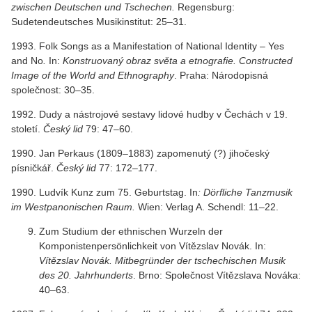
zwischen Deutschen und Tschechen.
Regensburg:
Sudetendeutsches Musikinstitut: 25–31.
1993. Folk Songs as a Manifestation of National Identity – Yes
and No
.
In:
Konstruovaný obraz světa a etnografie. Constructed
Image of the World and Ethnography
. Praha: Národopisná
společnost: 30–35.
1992. Dudy a nástrojové sestavy lidové hudby v Čechách v 19.
století.
Český lid
79: 47–60.
1990. Jan Perkaus (1809–1883) zapomenutý (?) jihočeský
písničkář.
Český lid
77: 172–177.
1990. Ludvík Kunz zum 75. Geburtstag. In
: Dörfliche Tanzmusik
im Westpanonischen Raum.
Wien: Verlag A. Schendl: 11–22.
Zum Studium der ethnischen Wurzeln der
Komponistenpersönlichkeit von Vítězslav Novák. In:
Vítězslav Novák. Mitbegründer der tschechischen Musik
des 20. Jahrhunderts
. Brno: Společnost Vítězslava Nováka:
40–63.