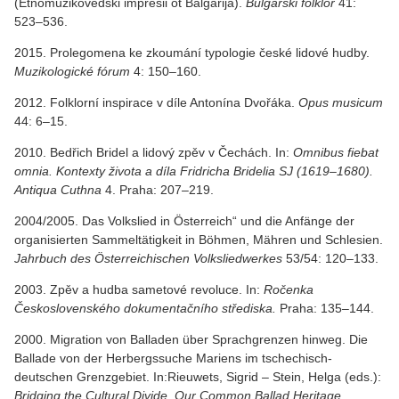
(Etnomuzikovedski impresii ot Bălgarija).
Bulgarski folklor
41:
523–536.
2015. Prolegomena ke zkoumání typologie české lidové hudby.
Muzikologické fórum
4: 150–160.
2012. Folklorní inspirace v díle Antonína Dvořáka.
Opus musicum
44: 6–15.
2010. Bedřich Bridel a lidový zpěv v Čechách. In:
Omnibus fiebat
omnia. Kontexty života a díla Fridricha Bridelia SJ (1619–1680).
Antiqua Cuthna
4. Praha: 207–219.
2004/2005. Das Volkslied in Österreich“ und die Anfänge der
organisierten Sammeltätigkeit in Böhmen, Mähren und Schlesien.
Jahrbuch des Österreichischen Volksliedwerkes
53/54: 120–133.
2003. Zpěv a hudba sametové revoluce. In:
Ročenka
Československého dokumentačního střediska.
Praha: 135–144.
2000. Migration von Balladen über Sprachgrenzen hinweg. Die
Ballade von der Herbergssuche Mariens im tschechisch-
deutschen Grenzgebiet. In:Rieuwets, Sigrid – Stein, Helga (eds.):
Bridging the Cultural Divide. Our Common Ballad Heritage.