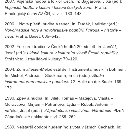
2007. Vojenská hudba a folklor Čech. In: Bajgarová, Jitka (ed.):
Vojenská hudba v kulturní historii českých zemí
. Praha:
Etnologický ústav AV ČR, v. v. i.: 133–143.
2006. Lidová píseň, hudba a tanec. In: Dudák, Ladislav (ed.):
Novohradské hory a novohradské podhůří. Příroda – historie –
život.
Praha: Baset: 635–642.
2002. Folklorní tradice v České hudbě 20. století. In: Jančář,
Josef (ed
.
):
Lidová kultura v kulturním vývoji České republiky
.
Strážnice: Ústav lidové kultury: 79–120.
2004. Zum
ältesten
Melodiestil der Instrumentalmusik in Böhmen.
In: Michel, Andreas – Stockmann, Erich (eds.):
Studia
instrumentorum musicae popularis 12
. Halle an der Saale: 169–
172.
1990. Zpěv a hudba. In: Jílek, Tomáš – Matějová, Vlasta –
Moravcová, Mirjam – Petráňová, Lydia – Robek, Antonín –
Vařeka, Josef (eds.):
Západočeská vlastivěda. Národopis.
Plzeň:
Západočeské nakladatelství: 259–262.
1989. Nejstarší období hudebního života v jižních Čechách
.
In: