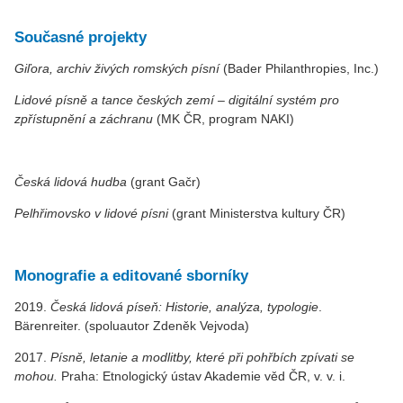
Současné projekty
Giľora, archiv živých romských písní
(Bader Philanthropies, Inc.)
Lidové písně a tance českých zemí – digitální systém pro
zpřístupnění a záchranu
(MK ČR, program NAKI)
Česká lidová hudba
(grant Gačr)
Pelhřimovsko v lidové písni
(grant Ministerstva kultury ČR)
Monografie a editované sborníky
2019.
Česká lidová píseň: Historie, analýza, typologie
.
Bärenreiter. (spoluautor Zdeněk Vejvoda)
2017.
Písně, letanie a modlitby, které při pohřbích zpívati se
mohou.
Praha: Etnologický ústav Akademie věd ČR, v. v. i.