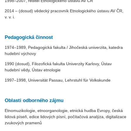
1998–2007, ředitel Etnologického ústavu AV ČR
2014 – (dosud) vědecký pracovník Etnologického ústavu AV ČR,
v. v. i.
Pedagogická činnost
1974–1989, Pedagogická fakulta / Jihočeská univerzita, katedra
hudební výchovy
1990 (dosud), Filozofická fakulta Univerzity Karlovy, Ústav
hudební vědy, Ústav etnologie
1997–1998, Universität Passau, Lehrstuhl für Volkskunde
Oblasti odborného zájmu
Etnomuzikologie, etnoorganologie, etnická hudba Evropy, česká
lidová píseň, edice lidových písní, počítačová analýza, digitalizace
zvukových pramenů