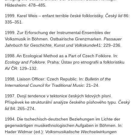
Hildesheim: 478–485.
1999. Karel Weis – enfant terrible české folkloristiky.
Český lid
86:
335–351.
1999. Zur Erforschung der Instrumental-Ensembles der
Volksmusik in Böhmen. Ostbairische Grenzmarken.
Passauer
Jahrbuch für Geschichte, Kunst und Volkskunde
41: 229–236.
1998. An Ecological Method as a Part of Czech Folklore. In:
Ecology and Folklore.
Praha: Ústav pro etnografii a folkloristiku
AV ČR: 129–132.
1998. Liaison Officer: Czech Republic. In:
Bulletin of the
International Council for Traditional Music
: 21–24.
1997. Dvojí tendence v tektonice českých lidových písní.
Příspěvek ke strukturální analýze českého písňového typu
. Český
lid
84: 265–274.
1994. Die tschechisch-deutschen Beziehungen im Lichte der
gegenwärtigen musikethnologischen Aufgaben in Böhmen. In:
Hader Widmar (ed.):
Volksmusikalische Wechselwirkungen