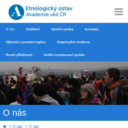
O nás
Oddělení
Výroční zprávy
Kontakty
Výkonné a poradní orgány
Organizační struktura
Rovné příležitosti
Vnitřní oznamovací systém
O nás
O nás
O nás