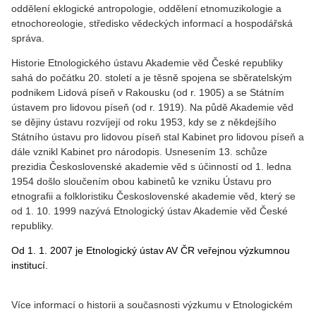
oddělení eklogické antropologie, oddělení etnomuzikologie a
etnochoreologie, středisko vědeckých informací a hospodářská
správa.
Historie Etnologického ústavu Akademie věd České republiky
sahá do počátku 20. století a je těsně spojena se sběratelským
podnikem Lidová píseň v Rakousku (od r. 1905) a se Státním
ústavem pro lidovou píseň (od r. 1919). Na půdě Akademie věd
se dějiny ústavu rozvíjejí od roku 1953, kdy se z někdejšího
Státního ústavu pro lidovou píseň stal Kabinet pro lidovou píseň a
dále vznikl Kabinet pro národopis. Usnesením 13. schůze
prezidia Československé akademie věd s účinností od 1. ledna
1954 došlo sloučením obou kabinetů ke vzniku Ústavu pro
etnografii a folkloristiku Československé akademie věd, který se
od 1. 10. 1999 nazývá Etnologický ústav Akademie věd České
republiky.
Od 1. 1. 2007 je Etnologický ústav AV ČR veřejnou výzkumnou
institucí.
Více informací o historii a současnosti výzkumu v Etnologickém