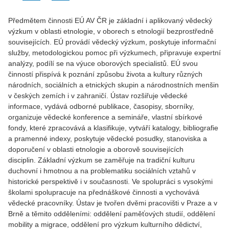
Předmětem činnosti EÚ AV ČR je základní i aplikovaný vědecký
výzkum v oblasti etnologie, v oborech s etnologií bezprostředně
souvisejících. EÚ provádí vědecký výzkum, poskytuje informační
služby, metodologickou pomoc při výzkumech, připravuje expertní
analýzy, podílí se na výuce oborových specialistů. EÚ svou
činností přispívá k poznání způsobu života a kultury různých
národních, sociálních a etnických skupin a národnostních menšin
v českých zemích i v zahraničí. Ústav rozšiřuje vědecké
informace, vydává odborné publikace, časopisy, sborníky,
organizuje vědecké konference a semináře, vlastní sbírkové
fondy, které zpracovává a klasifikuje, vytváří katalogy, bibliografie
a pramenné indexy, poskytuje vědecké posudky, stanoviska a
doporučení v oblasti etnologie a oborově souvisejících
disciplin. Základní výzkum se zaměřuje na tradiční kulturu
duchovní i hmotnou a na problematiku sociálních vztahů v
historické perspektivě i v současnosti. Ve spolupráci s vysokými
školami spolupracuje na přednáškové činnosti a vychovává
vědecké pracovníky. Ústav je tvořen dvěmi pracovišti v Praze a v
Brně a těmito odděleními: oddělení paměťových studií, oddělení
mobility a migrace, oddělení pro výzkum kulturního dědictví,