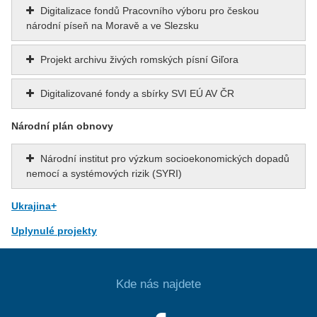
Digitalizace fondů Pracovního výboru pro českou
národní píseň na Moravě a ve Slezsku
Projekt archivu živých romských písní Giľora
Digitalizované fondy a sbírky SVI EÚ AV ČR
Národní plán obnovy
Národní institut pro výzkum socioekonomických dopadů
nemocí a systémových rizik (SYRI)
Ukrajina+
Uplynulé projekty
Kde nás najdete