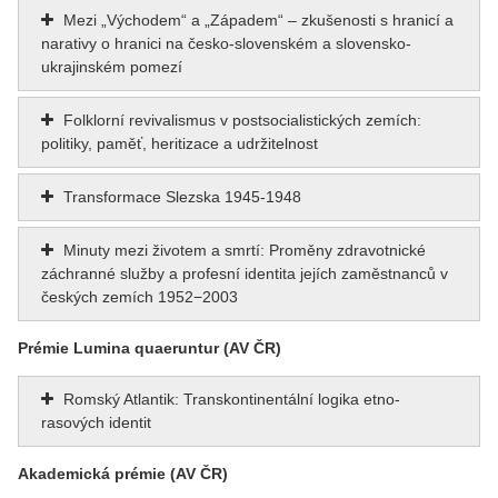
Mezi „Východem“ a „Západem“ – zkušenosti s hranicí a
narativy o hranici na česko-slovenském a slovensko-
ukrajinském pomezí
Folklorní revivalismus v postsocialistických zemích:
politiky, paměť, heritizace a udržitelnost
Transformace Slezska 1945-1948
Minuty mezi životem a smrtí: Proměny zdravotnické
záchranné služby a profesní identita jejích zaměstnanců v
českých zemích 1952−2003
Prémie Lumina quaeruntur (AV ČR)
Romský Atlantik: Transkontinentální logika etno-
rasových identit
Akademická prémie (AV ČR)