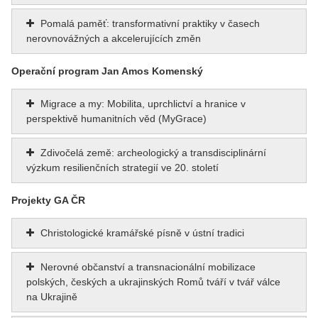
Pomalá paměť: transformativní praktiky v časech
nerovnovážných a akcelerujících změn
Operační program Jan Amos Komenský
Migrace a my: Mobilita, uprchlictví a hranice v
perspektivě humanitních věd (MyGrace)
Zdivočelá země: archeologický a transdisciplinární
výzkum resilienčních strategií ve 20. století
Projekty GA ČR
Christologické kramářské písně v ústní tradici
Nerovné občanství a transnacionální mobilizace
polských, českých a ukrajinských Romů tváří v tvář válce
na Ukrajině