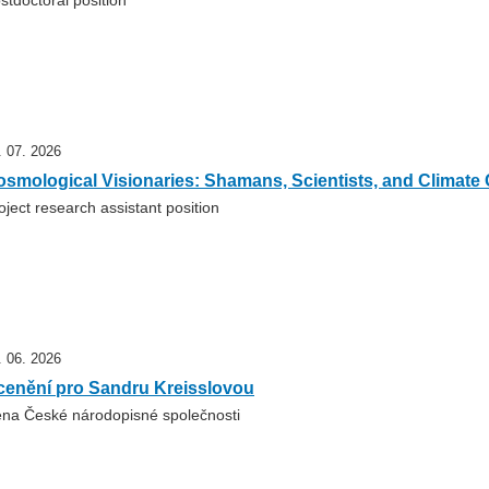
stdoctoral position
. 07. 2026
smological Visionaries: Shamans, Scientists, and Climate C
oject research assistant position
. 06. 2026
cenění pro Sandru Kreisslovou
na České národopisné společnosti