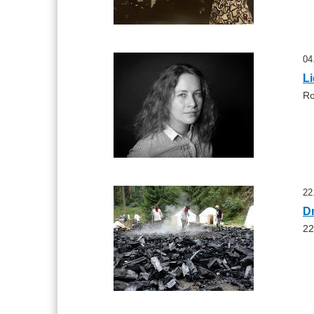
04
Li
Ro
22
D
22