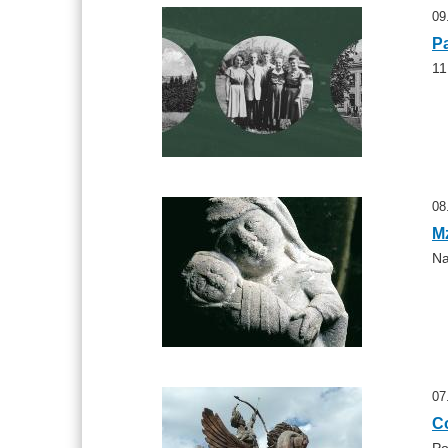
09
P
11
08
M
Na
07
Co