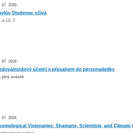
. 07. 2026
avlův Studenec ožívá
. a 12. 7.
. 07. 2026
zdová/mzdový účetní s přesahem do personalistiky
 plný úvazek
. 07. 2026
smological Visionaries: Shamans, Scientists, and Climate C