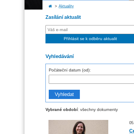
Aktuality
Zasílání aktualit
Přihlásit se k odběru aktualit
Vyhledávání
Počáteční datum (od):
Vyhledat
Vybrané období
: všechny dokumenty
05
C