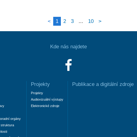
<
1
2
3
...
10
>
Kde nás najdete
Projekty
Publikace a digitální zdroje
Projekty
Audiovizuální výstupy
ávy
Elektronické zdroje
oradní orgány
struktura
tosti