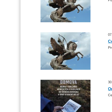
Po
07
Co
Pr
30
O
Ce