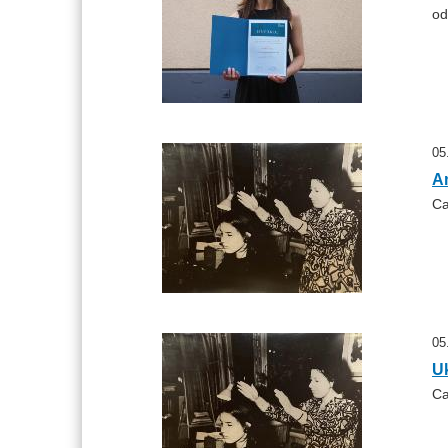
od
05
A
Ca
05
U
Ca