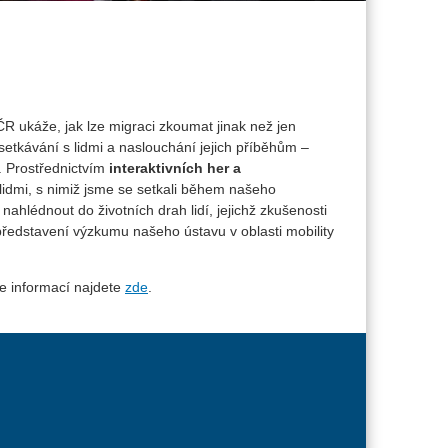
R ukáže, jak lze migraci zkoumat jinak než jen
setkávání s lidmi a naslouchání jejich příběhům –
. Prostřednictvím
interaktivních her a
idmi, s nimiž jsme se setkali během našeho
ahlédnout do životních drah lidí, jejichž zkušenosti
é představení výzkumu našeho ústavu v oblasti mobility
e informací najdete
zde
.