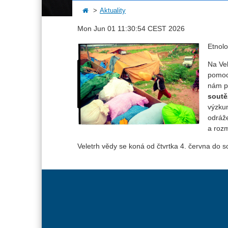
Aktuality
Mon Jun 01 11:30:54 CEST 2026
Etnolo
Na Vel
pomocí
nám p
soutě
výzkum
odráže
a roz
Veletrh vědy se koná od čtvrtka 4. června do