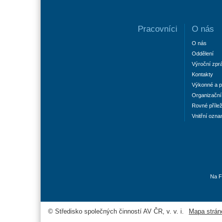
Pracovníci
O nás
O nás
Oddělení
Výroční zpr
Kontakty
Výkonné a p
Organizační 
Rovné příleži
Vnitřní ozn
Na F
© Středisko společných činností AV ČR, v. v. i.
Mapa strán