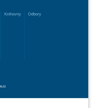
Knihovny
Odbory
as.cz