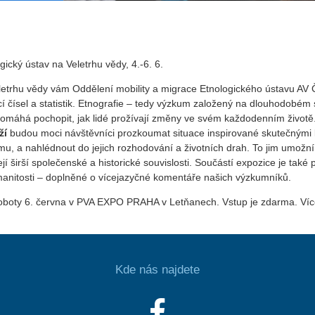
gický ústav na Veletrhu vědy, 4.-6. 6.
etrhu vědy vám Oddělení mobility a migrace Etnologického ústavu AV Č
 čísel a statistik. Etnografie – tedy výzkum založený na dlouhodobém 
omáhá pochopit, jak lidé prožívají změny ve svém každodenním životě
ží
budou moci návštěvníci prozkoumat situace inspirované skutečnými l
u, a nahlédnout do jejich rozhodování a životních drah. To jim umožní n
jí širší společenské a historické souvislosti. Součástí expozice je tak
manitosti – doplněné o vícejazyčné komentáře našich výzkumníků.
 soboty 6. června v PVA EXPO PRAHA v Letňanech. Vstup je zdarma. Víc
Kde nás najdete