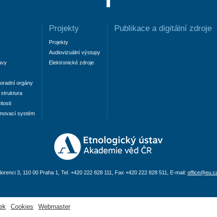
Projekty
Publikace a digitální zdroje
Projekty
Audiovizuální výstupy
ávy
Elektronické zdroje
oradní orgány
struktura
tosti
amovací systém
lorenci 3, 110 00 Praha 1, Tel. +420 222 828 111, Fax +420 222 828 511, E-mail:
office@eu.c
ek
Cookies
Webmaster