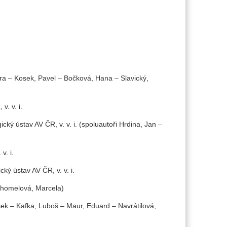
ěra – Kosek, Pavel – Bočková, Hana – Slavický,
v. v. i.
ický ústav AV ČR, v. v. i. (spoluautoři Hrdina, Jan –
v. i.
cký ústav AV ČR, v. v. i.
uchomelová, Marcela)
šek – Kafka, Luboš – Maur, Eduard – Navrátilová,