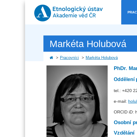
PRAC
Markéta Holubová
Pracovníci
Markéta Holubová
PhDr. Ma
Oddělení 
tel.: +420 
e-mail:
hol
ORCID iD: h
Osobní pr
Vzdělání