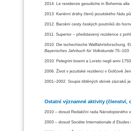
2014. Le residenze gesuitiche in Bohemia alla 
2013. Kariérní dráhy členů jezuitského řádu p
2012. Barokní cesty českých poutníků do hor
2011. Superior – představený rezidence z poh
2010. Die tschechische Wallfahrtsforschung. E
Bayerisches Jahrbuch für Volkskunde
:75–103. 
2010. Pelegrini boemi a Loreto negli anni 17
2006. Život v jezuitské rezidenci v Golčově J
2001–2002. Soupis tištěných sbírek zázraků je
Ostatní významné aktivity (členství, c
2010 – dosud Redakční rada Národopisného v
2003 – dosud Sociète Internationale ď Etudes