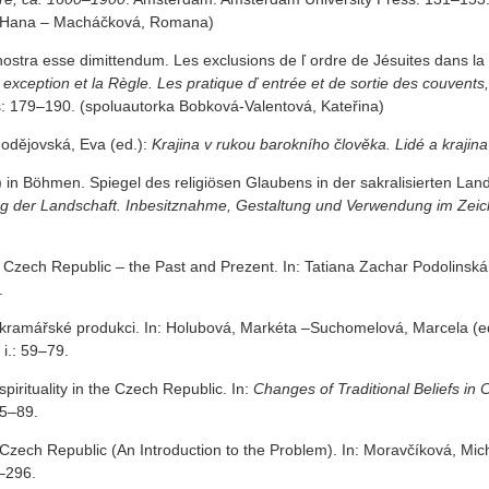
, Hana – Macháčková, Romana)
ostra esse dimittendum. Les exclusions de ľ ordre de Jésuites dans l
 exception et la Règle. Les pratique ď entrée et de sortie des couvents
: 179–190. (spoluautorka Bobková-Valentová, Kateřina)
hodějovská, Eva (ed.):
Krajina v rukou barokního člověka. Lidé a krajin
 in Böhmen. Spiegel des religiösen Glaubens in der sakralisierten Land
ng der Landschaft. Inbesitznahme, Gestaltung und Verwendung im Zeic
 Czech Republic – the Past and Prezent. In: Tatiana Zachar Podolinská
.
 kramářské produkci. In: Holubová, Markéta –Suchomelová, Marcela (e
 i.: 59–79.
pirituality in the Czech Republic. In:
Changes of Traditional Beliefs in 
75–89.
the Czech Republic (An Introduction to the Problem). In: Moravčíková, Mi
6–296.