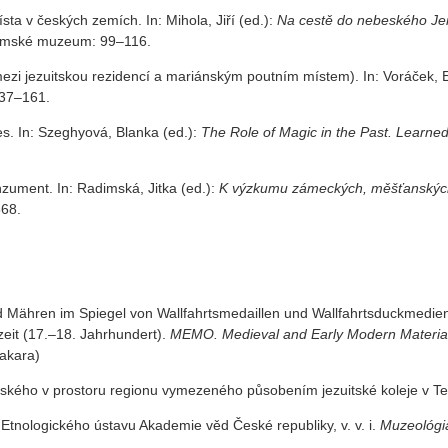
ta v českých zemích. In: Mihola, Jiří (ed.):
Na cestě do nebeského Jer
zemské muzeum: 99–116.
i jezuitskou rezidencí a mariánským poutním místem). In: Voráček, E
137–161.
es. In: Szeghyová, Blanka (ed.):
The Role of Magic in the Past. Learned
nzument. In: Radimská, Jitka (ed.):
K výzkumu zámeckých, měšťanských 
568.
d Mähren im Spiegel von Wallfahrtsmedaillen und Wallfahrtsduckmedien.
zeit (17.–18. Jahrhundert).
MEMO. Medieval and Early Modern Material
akara)
erského v prostoru regionu vymezeného působením jezuitské koleje v Te
Etnologického ústavu Akademie věd České republiky, v. v. i.
Muzeológia