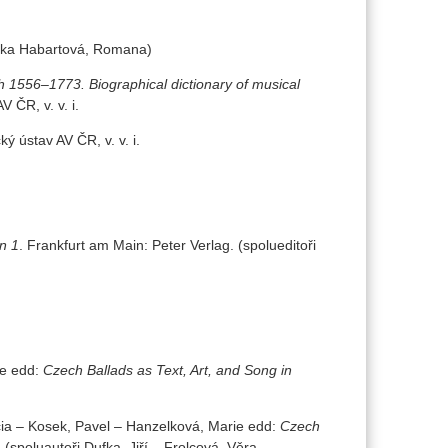
orka Habartová, Romana)
h 1556–1773. Biographical dictionary of musical
V ČR, v. v. i.
ký ústav AV ČR, v. v. i.
n 1
. Frankfurt am Main: Peter Verlag. (spolueditoři
ie edd:
Czech Ballads as Text, Art, and Song in
icia – Kosek, Pavel – Hanzelková, Marie edd:
Czech
spoluautoři Dufka, Jiří – Frolcová, Věra –