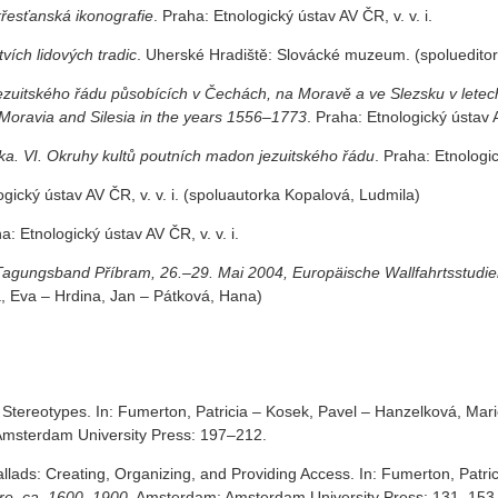
 křesťanská ikonografie
. Praha: Etnologický ústav AV ČR, v. v. i.
ích lidových tradic
. Uherské Hradiště: Slovácké muzeum. (spoluedit
jezuitského řádu působících v Čechách, na Moravě a ve Slezsku v letec
, Moravia and Silesia in the years 1556–1773
. Praha: Etnologický ústav A
ka. VI. Okruhy kultů poutních madon jezuitského řádu
. Praha: Etnologic
ogický ústav AV ČR, v. v. i. (spoluautorka Kopalová, Ludmila)
a: Etnologický ústav AV ČR, v. v. i.
. Tagungsband Příbram, 26.–29. Mai 2004, Europäische Wallfahrtsstudie
, Eva – Hrdina, Jan – Pátková, Hana)
Stereotypes. In: Fumerton, Patricia – Kosek, Pavel – Hanzelková, Mar
Amsterdam University Press: 197–212.
llads: Creating, Organizing, and Providing Access. In: Fumerton, Patr
ure, ca. 1600–1900
. Amsterdam: Amsterdam University Press: 131–153. (