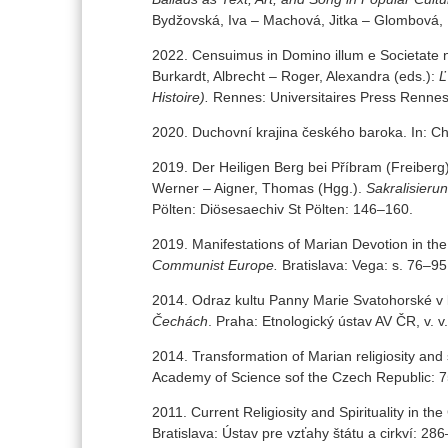
Bydžovská, Iva – Machová, Jitka – Glombová
2022. Censuimus in Domino illum e Societate n
Burkardt, Albrecht – Roger, Alexandra (eds.):
Ľ
Histoire).
Rennes: Universitaires Press Rennes
2020. Duchovní krajina českého baroka. In: C
2019. Der Heiligen Berg bei Příbram (Freiberg)
Werner – Aigner, Thomas (Hgg.).
Sakralisieru
Pölten: Diösesaechiv St Pölten: 146–160.
2019. Manifestations of Marian Devotion in the
Communist Europe.
Bratislava: Vega: s. 76–95
2014. Odraz kultu Panny Marie Svatohorské v
Čechách
. Praha: Etnologický ústav AV ČR, v. v.
2014. Transformation of Marian religiosity and s
Academy of Science sof the Czech Republic: 
2011. Current Religiosity and Spirituality in 
Bratislava: Ústav pre vzťahy štátu a cirkví: 28