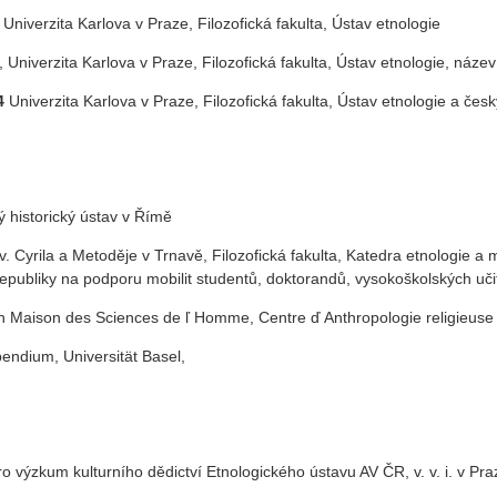
Univerzita Karlova v Praze, Filozofická fakulta, Ústav etnologie
, Univerzita Karlova v Praze, Filozofická fakulta, Ústav etnologie, náz
4
Univerzita Karlova v Praze, Filozofická fakulta, Ústav etnologie a česk
 historický ústav v Římě
v. Cyrila a Metoděje v Trnavě, Filozofická fakulta, Katedra etnologie 
epubliky na podporu mobilit studentů, doktorandů, vysokoškolských uč
on Maison des Sciences de ľ Homme, Centre ď Anthropologie religieus
endium, Universität Basel,
 výzkum kulturního dědictví Etnologického ústavu AV ČR, v. v. i. v Pra