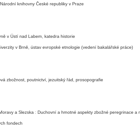
 Národní knihovny České republiky v Praze
ně v Ústí nad Labem, katedra historie
iverzity v Brně, ústav evropské etnologie (vedení bakalářské práce)
ová zbožnost, poutnictví, jezuitský řád, prosopografie
Moravy a Slezska : Duchovní a hmotné aspekty zbožné peregrinace a na
ých fondech