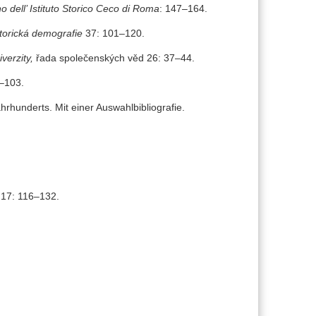
no dell’ Istituto Storico Ceco di Roma
: 147–164.
torická demografie
37: 101–120.
verzity,
řada společenských věd 26: 37–44.
–103.
rhunderts. Mit einer Auswahlbibliografie.
17: 116–132.