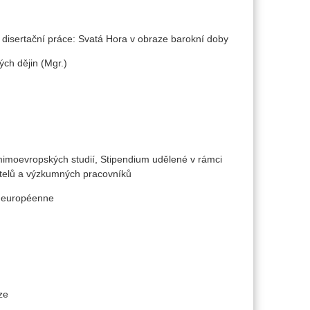
ev disertační práce: Svatá Hora v obraze barokní doby
ých dějin (Mgr.)
a mimoevropských studií, Stipendium udělené v rámci
itelů a výzkumných pracovníků
e européenne
ze