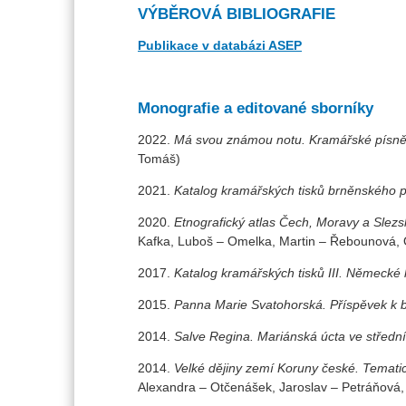
VÝBĚROVÁ BIBLIOGRAFIE
Publikace v databázi ASEP
Monografie a editované sborníky
2022.
Má svou známou notu. Kramářské písně v
Tomáš)
2021.
Katalog kramářských tisků brněnského p
2020.
Etnografický atlas Čech, Moravy a Slez
Kafka, Luboš – Omelka, Martin – Řebounová, 
2017.
Katalog kramářských tisků III. Německé k
2015.
Panna Marie Svatohorská. Příspěvek k 
2014.
Salve Regina. Mariánská úcta ve střed
2014.
Velké dějiny zemí Koruny české. Tematic
Alexandra – Otčenášek, Jaroslav – Petráňová, L