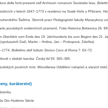
luce delle fonti presenti nelľ Archivum romanum Societatis Iesu
.
Boletti
ůsobících v letech 1647–1773 v rezidenci na Svaté Hoře u Příbrami.
His
nouherského Šaštína.
Sborník prací Pedagogické fakulty Masarykovy uni
ledu jezuitských evidenčních pramenů.
Folia Historica Bohemica
26: 89
in Überblick vom Ende des 19. Jahrhunderts bis zum Beginn des 21. Jah
(spoluautoři Gaži, Martin – Hrdina, Jan – Prokopová, Zdeňka)
50–1774
. Bollettino delľ Istituto Storico Ceco di Roma
7: 63–72.
eníkově v období baroka.
Český lid
93: 365–385.
zuitských poutních míst
. Miscellanea Oddělení rukopisů a starých tisků
eny, kurátorství)
ěstníku
 du Dix–Huitème Siècle