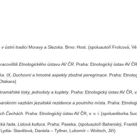
 ústní tradici Moravy a Slezska
. Brno: Host. (spoluautoři Frolcová, V
racoviště Etnologického ústavu AV ČR
. Praha: Etnologický ústav AV ČR, 
ska. IX. Duchovní a hmotné aspekty zbožné peregrinace
. Praha: Etnolog
Otakara)
ramářské tisky, jednolisty a kuplety
. Praha: Etnologický ústav AV ČR, v. 
barokním vazbám jezuitské rezidence a poutního místa
. Praha: Etnologi
ních Čechách
. Praha: Etnologický ústav AV ČR, v. v. i. (spolueditorka S
ká řada. Lidová kultura
. Praha: Paseka. (spoluautoři Bahenský, Franti
ydia- Stavělová, Daniela – Tyllner, Lubomír – Woitsch, Jiří)