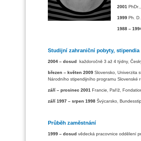
2001
PhDr., 
1999
Ph. D.
1988 – 199
Studijní zahraniční pobyty, stipendia
2004 – dosud
každoročně 3 až 4 týdny, Český
březen – květen 2009
Slovensko, Univerzita s
Národního stipendijního programu Slovenské r
září – prosinec 2001
Francie, Paříž, Fondati
září 1997 – srpen 1998
Švýcarsko, Bundesstip
Průběh zaměstnání
1999 – dosud
vědecká pracovnice oddělení pro