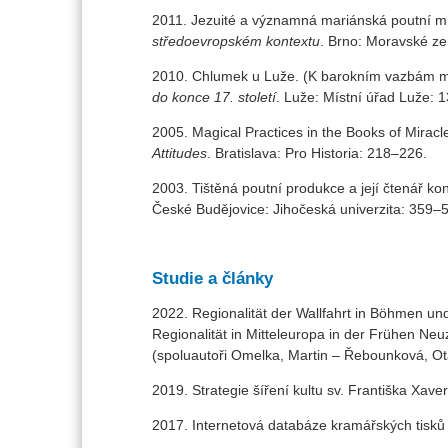
2011. Jezuité a významná mariánská poutní mís
středoevropském kontextu
. Brno: Moravské 
2010. Chlumek u Luže. (K barokním vazbám mez
do konce 17. století
. Luže: Místní úřad Luže: 
2005. Magical Practices in the Books of Miracl
Attitudes
. Bratislava: Pro Historia: 218–226.
2003. Tištěná poutní produkce a její čtenář ko
České Budějovice: Jihočeská univerzita: 359–
Studie a články
2022. Regionalität der Wallfahrt in Böhmen un
Regionalität in Mitteleuropa in der Frühen Neu
(spoluautoři Omelka, Martin – Řebounková, Ot
2019. Strategie šíření kultu sv. Františka Xav
2017. Internetová databáze kramářských tisků 