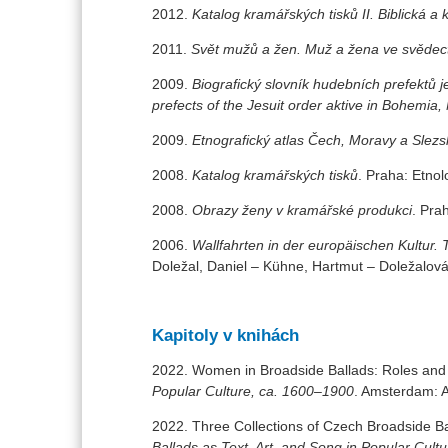
2012.
Katalog kramářských tisků II. Biblická a
2011.
Svět mužů a žen. Muž a žena ve svědectv
2009.
Biografický slovník hudebních prefektů 
prefects of the Jesuit order aktive in Bohemia
2009.
Etnografický atlas Čech, Moravy a Slezs
2008.
Katalog kramářských tisků
. Praha: Etnol
2008.
Obrazy ženy v kramářské produkci
. Prah
2006.
Wallfahrten in der europäischen Kultur
Doležal, Daniel – Kühne, Hartmut – Doležalová
Kapitoly v knihách
2022. Women in Broadside Ballads: Roles and 
Popular Culture, ca. 1600–1900
. Amsterdam: 
2022. Three Collections of Czech Broadside Ba
Ballads as Text, Art, and Song in Popular Cult