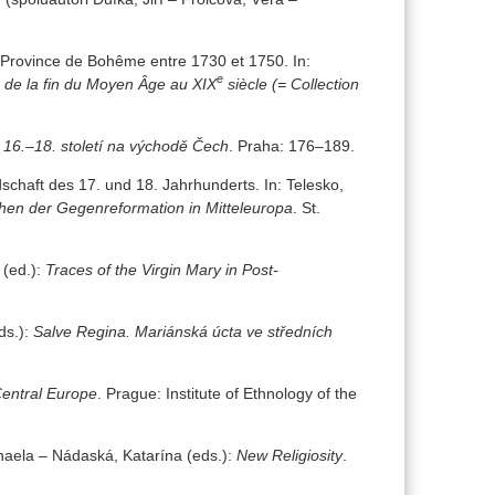
a Province de Bohême entre 1730 et 1750. In:
e
, de la fin du Moyen Âge au XIX
siècle (= Collection
a 16.–18. století na východě Čech
. Praha: 176–189.
schaft des 17. und 18. Jahrhunderts. In: Telesko,
hen der Gegenreformation in Mitteleuropa
. St.
 (ed.):
Traces of the Virgin Mary in Post-
ds.):
Salve Regina. Mariánská úcta ve středních
Central Europe
. Prague: Institute of Ethnology of the
chaela – Nádaská, Katarína (eds.):
New Religiosity
.