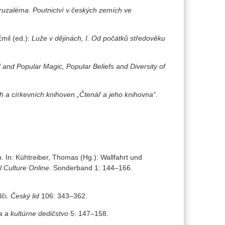
uzaléma. Poutnictví v českých zemích ve
mil (ed.):
Luže v dějinách, I. Od počátků středověku
 and Popular Magic, Popular Beliefs and Diversity of
a církevních knihoven „Čtenář a jeho knihovna“.
 In: Kühtreiber, Thomas (Hg.): Wallfahrt und
 Culture Online
. Sonderband 1: 144–166.
lči.
Český lid
106: 343–362.
 a kultúrne dedičstvo
5: 147–158.