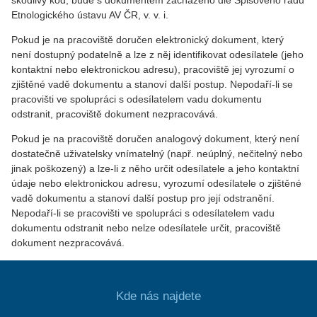
škodlivý kód, bude s dokumentem zacházeno dle Spisového řádu
Etnologického ústavu AV ČR, v. v. i.
Pokud je na pracoviště doručen elektronický dokument, který
není dostupný podatelně a lze z něj identifikovat odesílatele (jeho
kontaktní nebo elektronickou adresu), pracoviště jej vyrozumí o
zjištěné vadě dokumentu a stanoví další postup. Nepodaří-li se
pracovišti ve spolupráci s odesílatelem vadu dokumentu
odstranit, pracoviště dokument nezpracovává.
Pokud je na pracoviště doručen analogový dokument, který není
dostatečně uživatelsky vnímatelný (např. neúplný, nečitelný nebo
jinak poškozený) a lze-li z něho určit odesílatele a jeho kontaktní
údaje nebo elektronickou adresu, vyrozumí odesílatele o zjištěné
vadě dokumentu a stanoví další postup pro její odstranění.
Nepodaří-li se pracovišti ve spolupráci s odesílatelem vadu
dokumentu odstranit nebo nelze odesílatele určit, pracoviště
dokument nezpracovává.
Kde nás najdete