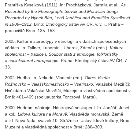
Františka Kyselková (1911). In: Procházková, Jarmila et al.:
As
Recorded by the Phonograph. Slovak and Moravian Songs
Recorded by Hynek Bím, Leoš Janáček and Františka Kyselková
in 1909–1912.
Brno: Etnologický ústav AV ČR, v. v. i., Praha –
pracoviště Brno: 135–158.
2005. Kulturní stereotypy v etnologii a v dalších společenských
vědách. In: Tyllner, Lubomír – Uherek, Zdeněk (eds.):
Kultura –
společnost – tradice I. Soubor statí z etnologie, folkloristiky
a sociokulturní antropologie
. Praha: Etnologický ústav AV ČR: 7–
33.
2002. Hudba. In: Nekuda, Vladimír (ed.):
Okres Vsetín.
Rožnovsko – Valašskomeziříčsko – Vsetínsko
. Valašské Meziříčí:
Hvězdárna Valašské Meziříčí; Muzejní a vlastivědná společnost v
Brně: 461–469 (spoluautorka Toncrová, Marta).
2000. Hudební nástroje. Nástrojová seskupení. In: Jančář, Josef
a kol.:
Lidová kultura na Moravě.
Vlastivěda moravská. Země
a lid. Nová řada, svazek 10. Strážnice: Ústav lidové kultury, Brno:
Muzejní a vlastivědná společnost v Brně: 286–303.