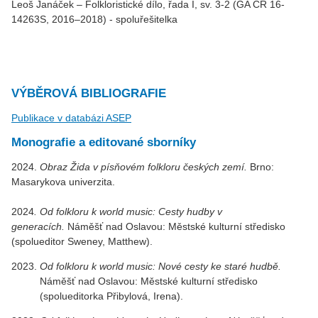
Leoš Janáček – Folkloristické dílo, řada I, sv. 3-2 (GA ČR 16-
14263S, 2016–2018) - spoluřešitelka
VÝBĚROVÁ BIBLIOGRAFIE
Publikace v databázi ASEP
Monografie a editované sborníky
2024.
Obraz Žida v písňovém folkloru českých zemí.
Brno:
Masarykova univerzita.
2024
. Od folkloru k world music: Cesty hudby v
generacích.
Náměšť nad Oslavou: Městské kulturní středisko
(spolueditor Sweney, Matthew).
Od folkloru k world music: Nové cesty ke staré hudbě.
Náměšť nad Oslavou: Městské kulturní středisko
(spolueditorka Přibylová, Irena).