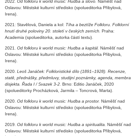
2022.
Od folkloru k world music: Hudba a slovo.
Náměšť nad
Oslavou: Městské kulturní středisko (spolueditorka Přibylová,
Irena).
2021: Stavělová, Daniela a kol:
Tíha a beztíže Folkloru. Folklorní
hnutí druhé poloviny 20. století v českých zemích
.
Praha:
Academia (spolueditorka, autorka částí textu).
2021.
Od folkloru k world music: Hudba a kapitál.
Náměšť nad
Oslavou: Městské kulturní středisko (spolueditorka Přibylová,
Irena).
2020.
Leoš Janáček: Folkloristické dílo (1891–1928). Recenze,
statě, přednášky, předmluvy, studijní poznámky, agenda, membra
disjekta. Řada I / Svazek 3-2
. Brno: Editio Janáček, 2020
(spolueditorky Procházková, Jarmila
–
Toncrová, Marta).
2020.
Od folkloru k world music: Hudba a prostor.
Náměšť nad
Oslavou: Městské kulturní středisko (spolueditorka Přibylová,
Irena).
2019.
Od folkloru k world music: Hudba a spiritualita.
Náměšť nad
Oslavou: Městské kulturní středisko (spolueditorka Přibylová,