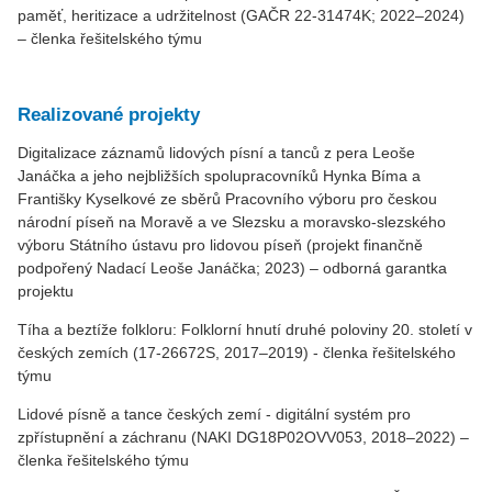
paměť, heritizace a udržitelnost (GAČR 22-31474K; 2022–2024)
– členka řešitelského týmu
Realizované projekty
Digitalizace záznamů lidových písní a tanců z pera Leoše
Janáčka a jeho nejbližších spolupracovníků Hynka Bíma a
Františky Kyselkové ze sběrů Pracovního výboru pro českou
národní píseň na Moravě a ve Slezsku a moravsko-slezského
výboru Státního ústavu pro lidovou píseň (projekt finančně
podpořený Nadací Leoše Janáčka; 2023) – odborná garantka
projektu
Tíha a beztíže folkloru: Folklorní hnutí druhé poloviny 20. století v
českých zemích (17-26672S, 2017–2019) - členka řešitelského
týmu
Lidové písně a tance českých zemí - digitální systém pro
zpřístupnění a záchranu (NAKI DG18P02OVV053, 2018–2022) –
členka řešitelského týmu