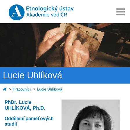
Lucie Uhlíková
Pracovníci
Lucie Uhlíková
PhDr. Lucie
UHLÍKOVÁ, Ph.D.
Oddělení paměťových
studií