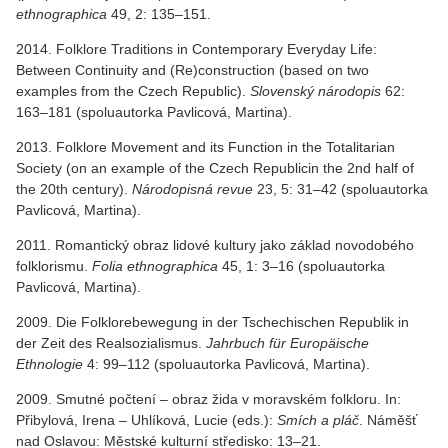
ethnographica
49, 2: 135–151.
2014. Folklore Traditions in Contemporary Everyday Life:
Between Continuity and (Re)construction (based on two
examples from the Czech Republic).
Slovenský národopis
62:
163–181 (spoluautorka Pavlicová, Martina).
2013. Folklore Movement and its Function in the Totalitarian
Society (on an example of the Czech Republicin the 2nd half of
the 20th century).
Národopisná revue
23, 5: 31–42 (spoluautorka
Pavlicová, Martina).
2011. Romantický obraz lidové kultury jako základ novodobého
folklorismu.
Folia ethnographica
45, 1: 3–16 (spoluautorka
Pavlicová, Martina).
2009. Die Folklorebewegung in der Tschechischen Republik in
der Zeit des Realsozialismus.
Jahrbuch für Europäische
Ethnologie
4: 99–112 (spoluautorka Pavlicová, Martina).
2009. Smutné počtení – obraz žida v moravském folkloru. In:
Přibylová, Irena – Uhlíková, Lucie (eds.):
Smích a pláč
. Náměšť
nad Oslavou: Městské kulturní středisko: 13–21.