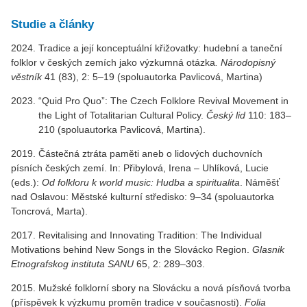
Studie a články
2024. Tradice a její konceptuální křižovatky: hudební a taneční
folklor v českých zemích jako výzkumná otázka
. Národopisný
věstník
41 (83), 2: 5–19 (spoluautorka Pavlicová, Martina)
“Quid Pro Quo”: The Czech Folklore Revival Movement in
the Light of Totalitarian Cultural Policy.
Český lid
110: 183–
210 (spoluautorka Pavlicová, Martina).
2019. Částečná ztráta paměti aneb o lidových duchovních
písních českých zemí. In: Přibylová, Irena – Uhlíková, Lucie
(eds.):
Od folkloru k world music: Hudba a spiritualita
. Náměšť
nad Oslavou: Městské kulturní středisko: 9–34 (spoluautorka
Toncrová, Marta).
2017. Revitalising and Innovating Tradition: The Individual
Motivations behind New Songs in the Slovácko Region.
Glasnik
Etnografskog instituta SANU
65, 2: 289–303.
2015. Mužské folklorní sbory na Slovácku a nová písňová tvorba
(příspěvek k výzkumu proměn tradice v současnosti).
Folia