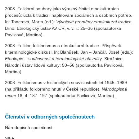
2008. Folklorní soubory jako výrazný činitel etnokulturních
procesů: úcta k tradici i naplňování sociálních a osobních potřeb.
In: Toncrová, Marta (ed.):
Vývojové proměny etnokulturní tradice
.
Brno: Etnologický ústav AV ČR, v. v. i.: 25–36 (spoluautorka
Pavlicová, Martina).
2008. Folklor, folklorismus a etnokulturní tradice. Příspěvek
k terminologické diskusi. In: Blahůšek, Jan – Jančář, Josef (eds.):
Etnologie – současnost a terminologické otazníky
. Strážnice:
Národní ústav lidové kultury: 50–56 (spoluautorka Pavlicová,
Martina).
2008. Folklorismus v historických souvislostech let 1945–1989
(na příkladu folklorního hnutí v České republice).
Národopisná
revue
18, 4: 187–197 (spoluautorka Pavlicová, Martina).
Členství v odborných společnostech
Národopisná společnost
SIEF