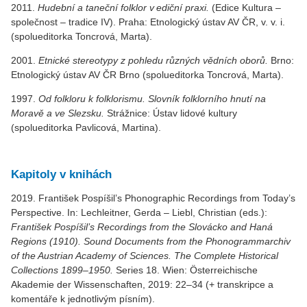
2011.
Hudební a taneční folklor v ediční praxi.
(Edice Kultura –
společnost – tradice IV). Praha: Etnologický ústav AV ČR, v. v. i.
(spolueditorka Toncrová, Marta).
2001.
Etnické stereotypy z pohledu různých vědních oborů.
Brno:
Etnologický ústav AV ČR Brno (spolueditorka Toncrová, Marta).
1997.
Od folkloru k folklorismu. Slovník folklorního hnutí na
Moravě a ve Slezsku.
Strážnice: Ústav lidové kultury
(spolueditorka Pavlicová, Martina).
Kapitoly v knihách
2019. František Pospíšil’s Phonographic Recordings from Today’s
Perspective. In: Lechleitner, Gerda – Liebl, Christian (eds.):
František Pospíšil’s Recordings from the Slovácko and Haná
Regions (1910). Sound Documents from the Phonogrammarchiv
of the Austrian Academy of Sciences. The Complete Historical
Collections 1899–1950.
Series 18. Wien: Österreichische
Akademie der Wissenschaften, 2019: 22–34 (+ transkripce a
komentáře k jednotlivým písním).