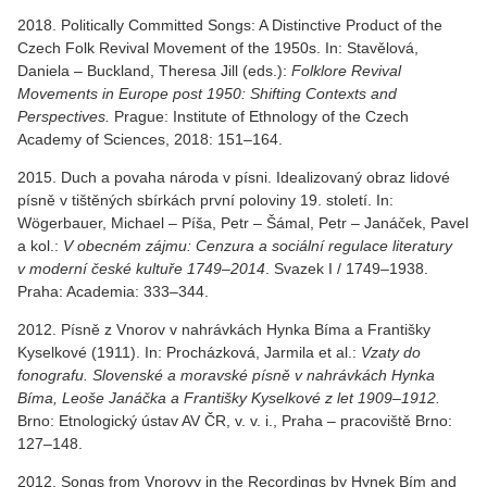
2018. Politically Committed Songs: A Distinctive Product of the
Czech Folk Revival Movement of the 1950s. In: Stavělová,
Daniela – Buckland, Theresa Jill (eds.):
Folklore Revival
Movements in Europe post 1950: Shifting Contexts and
Perspectives.
Prague: Institute of Ethnology of the Czech
Academy of Sciences, 2018: 151–164.
2015. Duch a povaha národa v písni. Idealizovaný obraz lidové
písně v tištěných sbírkách první poloviny 19. století. In:
Wögerbauer, Michael – Píša, Petr – Šámal, Petr – Janáček, Pavel
a kol.:
V obecném zájmu: Cenzura a sociální regulace literatury
v moderní české kultuře 1749–2014
. Svazek I / 1749–1938.
Praha: Academia: 333–344.
2012. Písně z Vnorov v nahrávkách Hynka Bíma a Františky
Kyselkové (1911). In: Procházková, Jarmila et al.:
Vzaty do
fonografu. Slovenské a moravské písně v nahrávkách Hynka
Bíma, Leoše Janáčka a Františky Kyselkové z let 1909–1912.
Brno: Etnologický ústav AV ČR, v. v. i., Praha – pracoviště Brno:
127–148.
2012. Songs from Vnorovy in the Recordings by Hynek Bím and