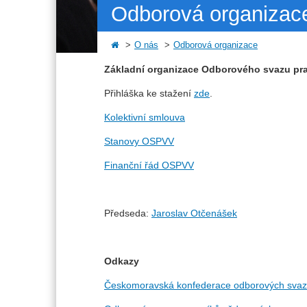
Odborová organizac
O nás
Odborová organizace
Základní organizace Odborového svazu prac
Přihláška ke stažení
zde
.
Kolektivní smlouva
Stanovy OSPVV
Finanční řád OSPVV
Předseda:
Jaroslav Otčenášek
Odkazy
Českomoravská konfederace odborových sva