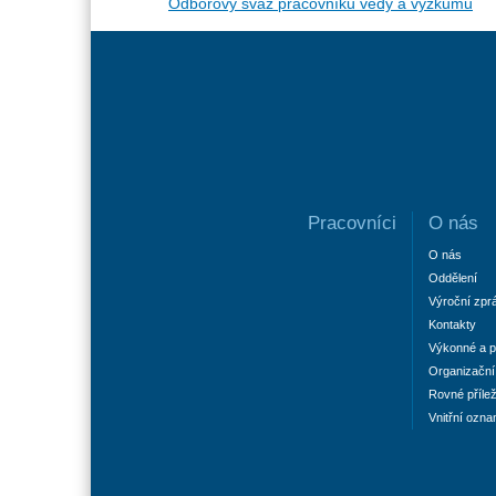
Odborový svaz pracovníků vědy a výzkumu
Pracovníci
O nás
O nás
Oddělení
Výroční zpr
Kontakty
Výkonné a p
Organizační 
Rovné příleži
Vnitřní ozn