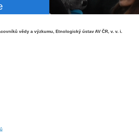
e
ovníků vědy a výzkumu, Etnologický ústav AV ČR, v. v. i.
zů